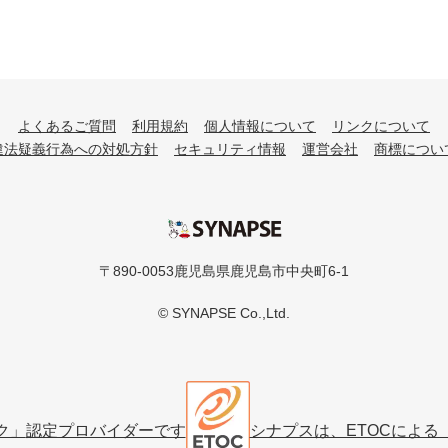
よくあるご質問
利用規約
個人情報について
リンクについて
違法疑義行為への対処方針
セキュリティ情報
運営会社
商標につい
シナプス
〒890-0053鹿児島県鹿児島市中央町6-1
© SYNAPSE Co.,Ltd.
ク」
認定プロバイダーです
シナプスは、ETOCによる