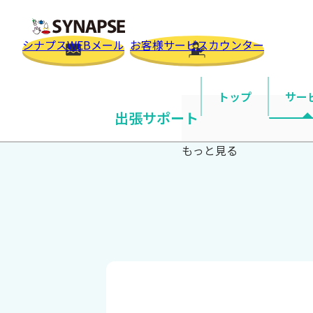
SYNAPSE
シナプスWEBメール
お客様サービスカウンター
トップ
サー
トップ
サポート
出張サポート
ご確認事
出張サポート
一般
もっと見る
自宅・
法人
独自ド
オプ
オプシ