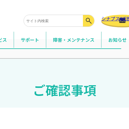
シナプスWE
ビス
サポート
障害・メンテナンス
お知らせ
項
サービス
事務所の光回線・モバイル・サポートサービスなど
・組織専用サービス
ご確認事項
メイン・固定IP・法人向けモバイルなど
ションサービス・付加機能
ョンサービスや標準付加している機能の説明