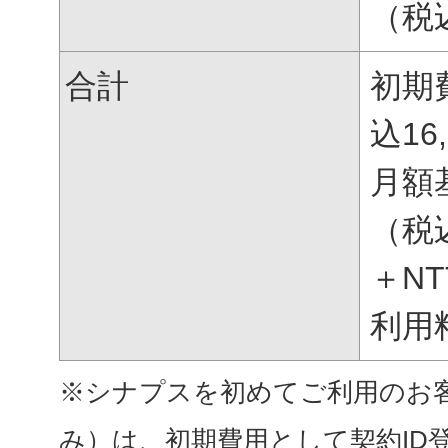
（税
合計
初期
込
16
月額
（税
＋N
利用
※シナプスを初めてご利用のお
み）は、初期費用として契約ID