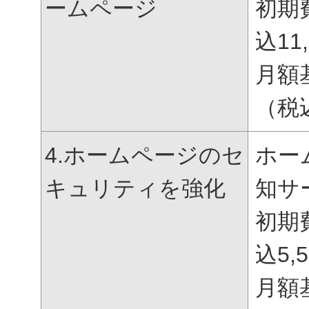
ームページ
初期
込
11
月額
（税
4.ホームページのセ
ホー
キュリティを強化
知サ
初期
込
5,
月額