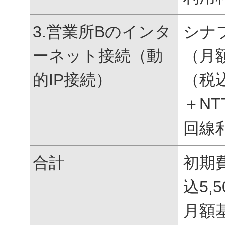
3.営業所Bのインタ
シナ
ーネット接続（動
（月
的IP接続）
（税
＋NT
回線
合計
初期
込
5,5
月額