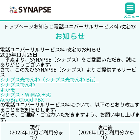
SYNAPSE
メニュー
トップページ
お知らせ
電話ユニバーサルサービス料 改定の
お知らせ
電話ユニバーサルサービス料 改定のお知らせ
2025年11月25日
平素より、SYNAPSE（シナプス）をご愛顧いただき、誠に
ありがとうございます。
さて、このたびSYNAPSE（シナプス）よりご提供するサービ
ス
シナプス光でんわ（シナプス光でんわ Biz）
シナプスでんわ
よかモ
シナプス・WiMAX +5G
AcroBiz Cloud PBX
の電話ユニバーサルサービス料について、以下のとおり改定す
ることをお知らせします。
何とぞ、ご理解・ご協力いただきますよう、お願い申し上げま
す。
現行
改定後
（2025年12月ご利用分ま
（2026年1月ご利用分から
で）
*1）