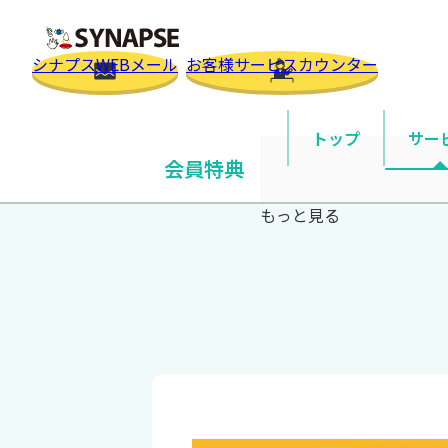
SYNAPSE
シナプスWEBメール
お客様サービスカウンター
トップ
サー
トップ
サービス
会員特典
紹介特典
会員特典
一般
もっと見る
自宅・
法人
独自ド
オプ
オプシ