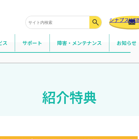
シナプスWE
ビス
サポート
障害・メンテナンス
お知らせ
サービス
事務所の光回線・モバイル・サポートサービスなど
・組織専用サービス
紹介特典
メイン・固定IP・法人向けモバイルなど
ションサービス・付加機能
ョンサービスや標準付加している機能の説明