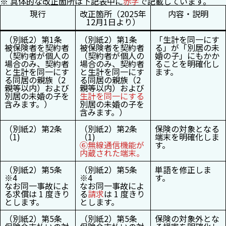
※ 具体的な改正箇所は下記表中に
赤字
で記載しています。
現行
改正箇所（2025年
内容・説明
12月1日より）
（別紙2）第1条
（別紙2）第1条
「生計を同一にす
被保険者を契約者
被保険者を契約者
る」が「別居の未
（契約者が個人の
（契約者が個人の
婚の子」にもかか
場合のみ、契約者
場合のみ、契約者
ることを明確化し
と生計を同一にす
と生計を同一にす
ます。
る同居の親族（2
る同居の親族（2
親等以内）および
親等以内）および
別居の未婚の子を
生計を同一にする
含みます。）
別居の未婚の子を
含みます。）
（別紙2）第2条
（別紙2）第2条
保険の対象となる
（1)
（1)
端末を明確化しま
⑥無線通信機能が
す。
内蔵された端末。
（別紙2）第5条
（別紙2）第5条
単語を修正しま
※4
※4
す。
なお同一事故によ
なお同一事故によ
る求償は 1 度きり
る
請求
は 1 度きり
とします。
とします。
（別紙2）第5条
（別紙2）第5条
保険の対象外とな