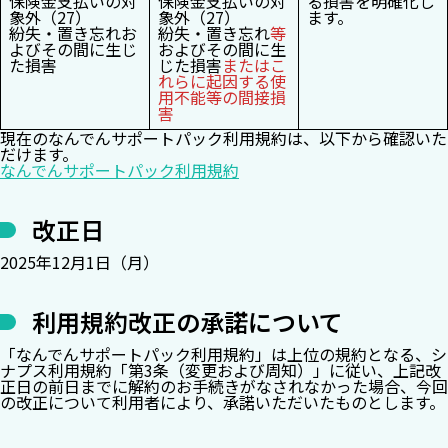
保険金支払いの対
保険金支払いの対
る損害を明確化し
象外（27）
象外（27）
ます。
紛失・置き忘れお
紛失・置き忘れ
等
よびその間に生じ
およびその間に生
た損害
じた損害
またはこ
れらに起因する使
用不能等の間接損
害
現在のなんでんサポートパック利用規約は、以下から確認いた
だけます。
なんでんサポートパック利用規約
改正日
2025年12月1日（月）
利用規約改正の承諾について
「なんでんサポートパック利用規約」は上位の規約となる、シ
ナプス利用規約「第3条（変更および周知）」に従い、上記改
正日の前日までに解約のお手続きがなされなかった場合、今回
の改正について利用者により、承諾いただいたものとします。