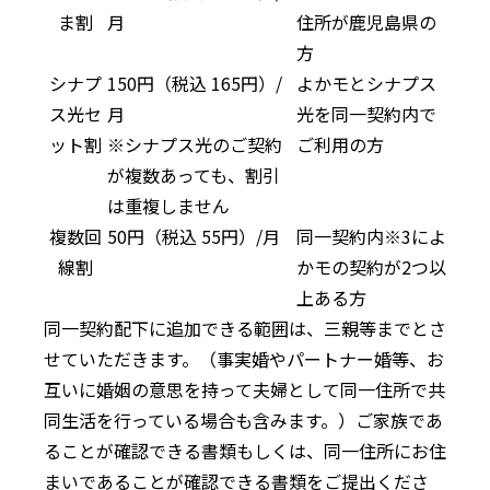
ま割
月
住所が鹿児島県の
方
シナプ
150
円（税込
165
円）
/
よかモとシナプス
ス光セ
月
光を同一契約内で
ット割
※シナプス光のご契約
ご利用の方
が複数あっても、割引
は重複しません
複数回
50
円（税込
55
円）/月
同一契約内※3によ
線割
かモの契約が2つ以
上ある方
同一契約配下に追加できる範囲は、三親等までとさ
せていただきます。（事実婚やパートナー婚等、お
互いに婚姻の意思を持って夫婦として同一住所で共
同生活を行っている場合も含みます。）ご家族であ
ることが確認できる書類もしくは、同一住所にお住
まいであることが確認できる書類をご提出くださ