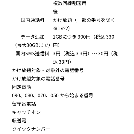
複数回線割適用
後
国内通話料
かけ放題（一部の番号を除く
※1※2）
データ追加
1GBにつき
300
円（税込
330
（最大30GBまで）
円）
国内SMS送信料
3
円（税込
3.3
円）
～
30
円（税
込
33
円）
かけ放題対象・対象外の電話番号
かけ放題対象の電話番号
固定電話
090、080、070、050 から始まる番号
留守番電話
キャッチホン
転送電
クイックナンバー