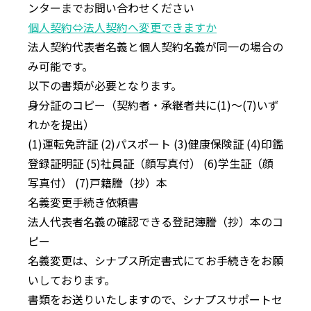
ンターまでお問い合わせください
個⼈契約⇔法⼈契約へ変更できますか
法⼈契約代表者名義と個⼈契約名義が同⼀の場合の
み可能です。
以下の書類が必要となります。
⾝分証のコピー（契約者・承継者共に(1)〜(7)いず
れかを提出）
(1)運転免許証 (2)パスポート (3)健康保険証 (4)印鑑
登録証明証 (5)社員証（顔写真付） (6)学⽣証（顔
写真付） (7)⼾籍謄（抄）本
名義変更⼿続き依頼書
法⼈代表者名義の確認できる登記簿謄（抄）本のコ
ピー
名義変更は、シナプス所定書式にてお⼿続きをお願
いしております。
書類をお送りいたしますので、シナプスサポートセ