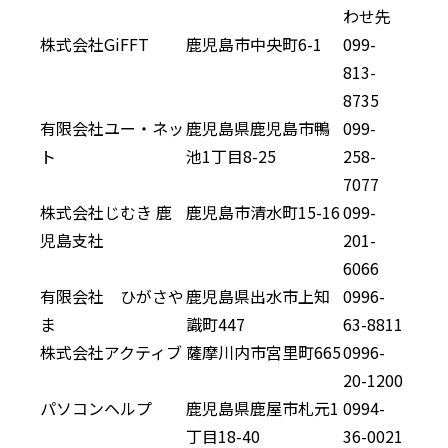
わせ先
株式会社GiFFT
鹿児島市中央町6-1
099-
813-
8735
有限会社ユー・ネッ
鹿児島県鹿児島市鴨
099-
ト
池1丁目8-25
258-
7077
株式会社じむき 鹿
鹿児島市清水町15-16
099-
児島支社
201-
6066
有限会社 ひがさや
鹿児島県出水市上知
0996-
ま
識町447
63-8811
株式会社アクティブ
薩摩川内市宮里町665
0996-
20-1200
パソコンヘルプ
鹿児島県鹿屋市札元1
0994-
丁目18-40
36-0021