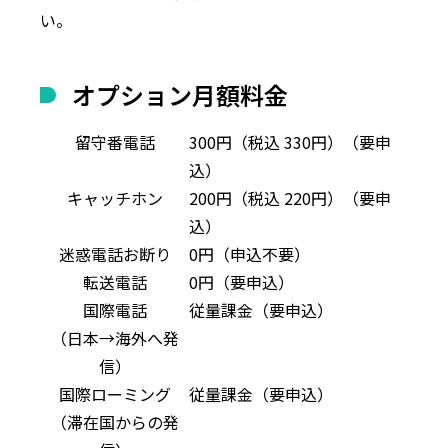
い。
オプション月額料金
留守番電話
300
円（税込
330
円）
（要申
込）
キャッチホン
200
円（税込
220
円）
（要申
込）
迷惑電話お断り
0円（申込不要）
転送電話
0円（要申込）
国際電話
従量課金（要申込）
（日本→海外へ発
信）
国際ローミング
従量課金（要申込）
（滞在国からの発