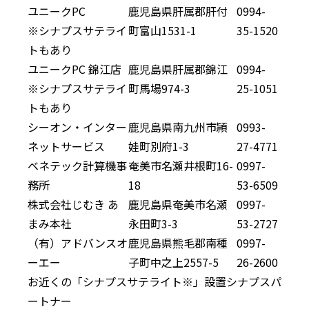
ユニークPC
鹿児島県肝属郡肝付
0994-
※シナプスサテライ
町富山1531-1
35-1520
トもあり
ユニークPC 錦江店
鹿児島県肝属郡錦江
0994-
※シナプスサテライ
町馬場974-3
25-1051
トもあり
シーオン・インター
鹿児島県南九州市頴
0993-
ネットサービス
娃町別府1-3
27-4771
ベネテック計算機事
奄美市名瀬井根町16-
0997-
務所
18
53-6509
株式会社じむき あ
鹿児島県奄美市名瀬
0997-
まみ本社
永田町3-3
53-2727
（有）アドバンスオ
鹿児島県熊毛郡南種
0997-
ーエー
子町中之上2557-5
26-2600
お近くの「シナプスサテライト※」設置シナプスパ
ートナー