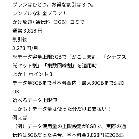
プランはひとつ。
お得な割引は３つ。
シンプル
な
料金プラン！
かけ放題
+
通信料（3GB）コミで
通常
3,828
円
割引後
3,278
円/月
※データ容量上限3GBで「かごしま割」「シナプス
光セット割」「複数回線割」を適用時
よか！
ポイント
3
データ量3GBまで基本料金内！
最大30GBまで追加
OK
選べる
データ上限値
しかも！データ量は使った分だけ
お支払い！
例えば
（例）データ使用量の上限設定が6GBで、実際の通
信料は5GBだった場合、基本料金3,828円に2GB追