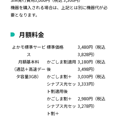
SIM発行費用
3,000
円（税込
3,300
円）
機器を購入される場合は、上記とは別に機器代が必
要となります。
月額料金
よかモ標準サービ
標準価格
3,480
円（税込
ス
3,828
円）
月額基本料
かごしま割適用
3,180
円（税込
（通話＋高速デー
後
3,498
円）
タ容量3GB）
かごしま割＋
3,030
円（税込
シナプス光セッ
3,333
円）
ト割適用後
かごしま割＋
2,980
円（税込
シナプス光セッ
3,278
円）
ト割＋