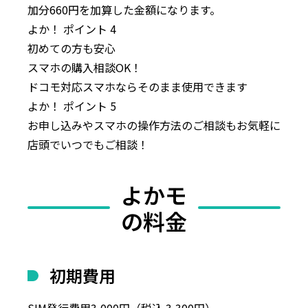
加分660円を加算した金額になります。
よか！
ポイント
4
初めての方も安心
スマホ
の
購入相談OK！
ドコモ対応スマホならそのまま使用
できます
よか！
ポイント
5
お申し込みやスマホの
操作方法のご相談もお気軽に
店頭
で
いつでも
ご相談！
よかモ
の料金
初期費用