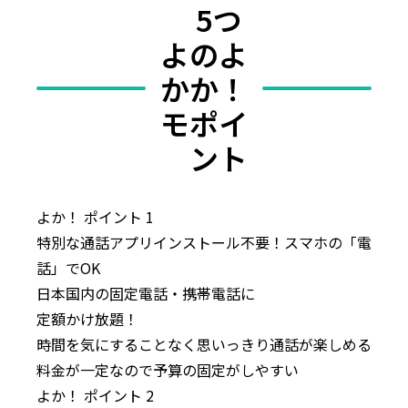
5つ
よ
のよ
か
か！
モ
ポイ
ント
よか！
ポイント
1
特別な通話アプリインストール不要！
スマホの「電
話」で
OK
日本国内の
固定電話・
携帯電話に
定額かけ放題！
時間を気にすることなく
思いっきり通話が楽しめる
料金が一定なので
予算の固定がしやすい
よか！
ポイント
2